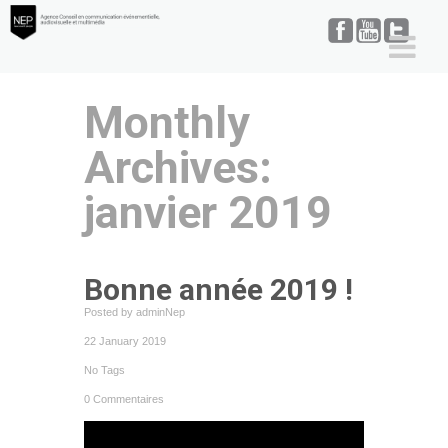
Monthly
Archives:
janvier 2019
Bonne année 2019 !
Posted by adminNep
22 January 2019
No Tags
0 Commentaires