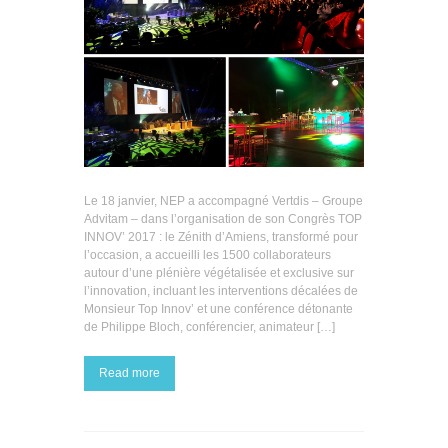
Le 18 janvier, NEP a accompagné Vertdis – Groupe
Advitam – dans l’organisation de son Congrès TOP
INNOV’ 2017 : le Zénith d’Amiens, transformé pour
l’occasion, a accueilli les 1500 collaborateurs
autour d’une plénière végétalisée et exclusive sur
l’innovation, incluant les interventions décalées de
Monsieur Top Innov’ et une conférence détonante
de Philippe Bloch, conférencier, animateur […]
Read more