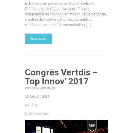
Echanges, en présence de Xavier Bertrand,
Président de la région Hauts-de-France :
Imagination du concept, animation, régie générale,
création de l’œuvre collective.. Le public a
visiblement apprécié la scénarisation […]
Read more
Congrès Vertdis –
Top Innov’ 2017
Posted by adminNep
19 January 2017
No Tags
0 Commentaires