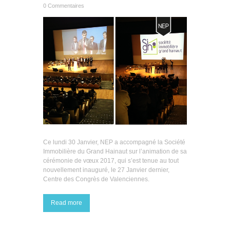
0 Commentaires
Ce lundi 30 Janvier, NEP a accompagné la Société
Immobilière du Grand Hainaut sur l’animation de sa
cérémonie de vœux 2017, qui s’est tenue au tout
nouvellement inauguré, le 27 Janvier dernier,
Centre des Congrès de Valenciennes.
Read more