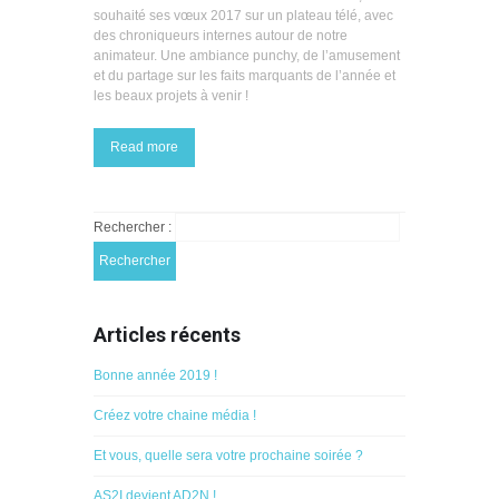
souhaité ses vœux 2017 sur un plateau télé, avec
des chroniqueurs internes autour de notre
animateur. Une ambiance punchy, de l’amusement
et du partage sur les faits marquants de l’année et
les beaux projets à venir !
Read more
Rechercher :
Articles récents
Bonne année 2019 !
Créez votre chaine média !
Et vous, quelle sera votre prochaine soirée ?
AS2I devient AD2N !