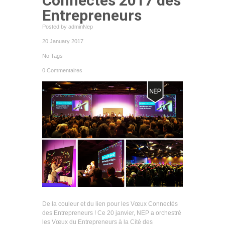
Connectés 2017 des
Entrepreneurs
Posted by adminNep
20 January 2017
No Tags
0 Commentaires
De la couleur et du lien pour les Vœux Connectés
des Entrepreneurs ! Ce 20 janvier, NEP a orchestré
les Vœux du Entrepreneurs à la Cité des