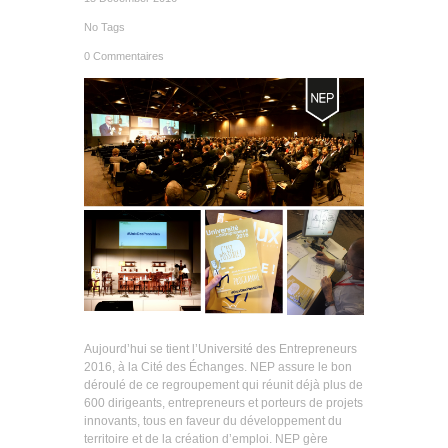
No Tags
0 Commentaires
Aujourd’hui se tient l’Université des Entrepreneurs
2016, à la Cité des Échanges. NEP assure le bon
déroulé de ce regroupement qui réunit déjà plus de
600 dirigeants, entrepreneurs et porteurs de projets
innovants, tous en faveur du développement du
territoire et de la création d’emploi. NEP gère